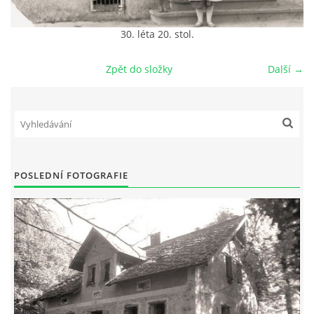
DŮL NA SLÍDU (NA KOLE)
30. léta 20. stol.
Zpět do složky
Další →
Kontakt:
tel. 773 916 275
info@domdej.cz
--------------------------------------------------------------
POSLEDNÍ FOTOGRAFIE
Tento projekt je realizován za finanční podpory
města Domažlice.
© 2026 eStránky.cz
|
Aktualizováno: 17. 7. 2026
|
Nahoru ↑