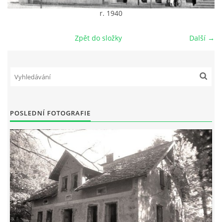
r. 1940
DŮL NA SLÍDU (NA KOLE)
Zpět do složky
Další →
Kontakt:
tel. 773 916 275
info@domdej.cz
POSLEDNÍ FOTOGRAFIE
--------------------------------------------------------------
Tento projekt je realizován za finanční podpory
města Domažlice.
© 2026 eStránky.cz
|
Aktualizováno: 17. 7. 2026
|
Nahoru ↑