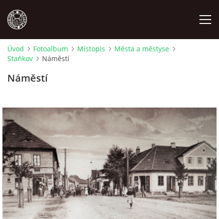
Úvod
Fotoalbum
Místopis
Města a městyse
Staňkov
Náměstí
MÍSTOPIS
Náměstí
NÁRODOPIS
OSOBNOSTI
OSTATNÍ
ODKAZY
O NÁS