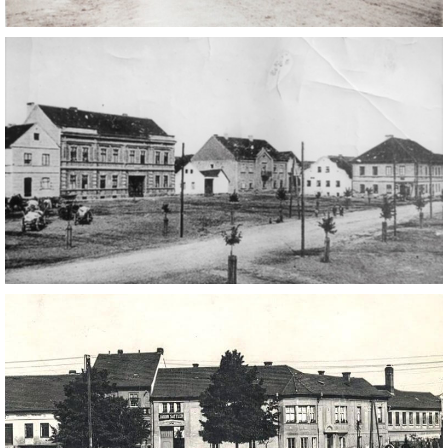
DŮL NA SLÍDU (NA KOLE)
Kontakt:
tel. 773 916 275
info@domdej.cz
--------------------------------------------------------------
Tento projekt je realizován za finanční podpory
města Domažlice.
© 2026 eStránky.cz
|
Aktualizováno: 17. 7. 2026
|
Nahoru ↑