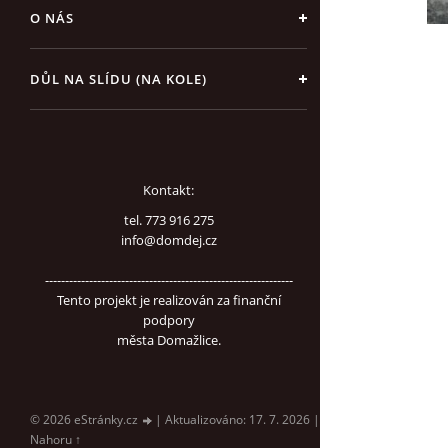
O NÁS
DŮL NA SLÍDU (NA KOLE)
Kontakt:
tel. 773 916 275
info@domdej.cz
--------------------------------------------------------------
Tento projekt je realizován za finanční
podpory
města Domažlice.
© 2026 eStránky.cz
|
Aktualizováno: 17. 7. 2026
|
Nahoru ↑