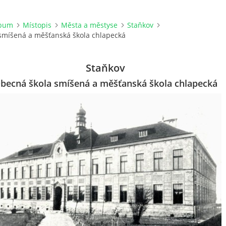
lbum
Místopis
Města a městyse
Staňkov
smíšená a měšťanská škola chlapecká
Staňkov
becná škola smíšená a měšťanská škola chlapecká