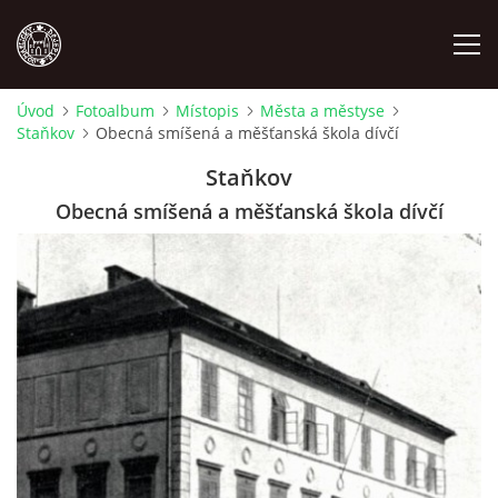
Úvod
Fotoalbum
Místopis
Města a městyse
Staňkov
Obecná smíšená a měšťanská škola dívčí
MÍSTOPIS
Staňkov
NÁRODOPIS
Obecná smíšená a měšťanská škola dívčí
OSOBNOSTI
OSTATNÍ
ODKAZY
O NÁS