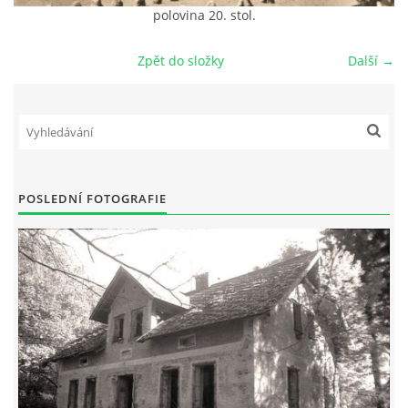
polovina 20. stol.
DŮL NA SLÍDU (NA KOLE)
Zpět do složky
Další →
Kontakt:
tel. 773 916 275
info@domdej.cz
POSLEDNÍ FOTOGRAFIE
--------------------------------------------------------------
Tento projekt je realizován za finanční podpory
města Domažlice.
© 2026 eStránky.cz
|
Aktualizováno: 17. 7. 2026
|
Nahoru ↑