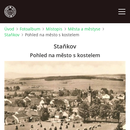
Úvod
Fotoalbum
Místopis
Města a městyse
Staňkov
Pohled na město s kostelem
MÍSTOPIS
Staňkov
NÁRODOPIS
Pohled na město s kostelem
OSOBNOSTI
OSTATNÍ
ODKAZY
O NÁS