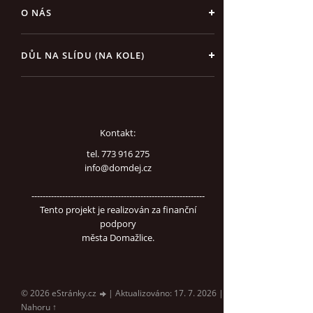
O NÁS
DŮL NA SLÍDU (NA KOLE)
Kontakt:
tel. 773 916 275
info@domdej.cz
--------------------------------------------------------------
Tento projekt je realizován za finanční
podpory
města Domažlice.
© 2026 eStránky.cz
|
Aktualizováno: 17. 7. 2026
|
Nahoru ↑