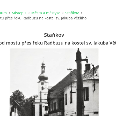
lbum
Místopis
Města a městyse
Staňkov
u přes řeku Radbuzu na kostel sv. Jakuba Většího
Staňkov
od mostu přes řeku Radbuzu na kostel sv. Jakuba Vě