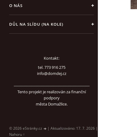
O NÁS
DŮL NA SLÍDU (NA KOLE)
Kontakt:
tel. 773 916 275
info@domdej.cz
--------------------------------------------------------------
Tento projekt je realizován za finanční
podpory
města Domažlice.
© 2026 eStránky.cz
|
Aktualizováno: 17. 7. 2026
|
Nahoru ↑