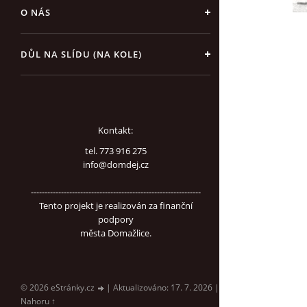
O NÁS
DŮL NA SLÍDU (NA KOLE)
Kontakt:
tel. 773 916 275
info@domdej.cz
--------------------------------------------------------------
Tento projekt je realizován za finanční
podpory
města Domažlice.
© 2026 eStránky.cz
|
Aktualizováno: 17. 7. 2026
|
Nahoru ↑