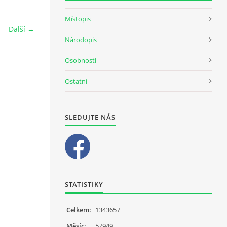
Místopis
Další →
Národopis
Osobnosti
Ostatní
SLEDUJTE NÁS
STATISTIKY
Celkem:
1343657
Měsíc:
57949