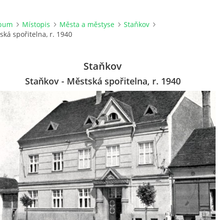
lbum
Místopis
Města a městyse
Staňkov
ská spořitelna, r. 1940
Staňkov
Staňkov - Městská spořitelna, r. 1940