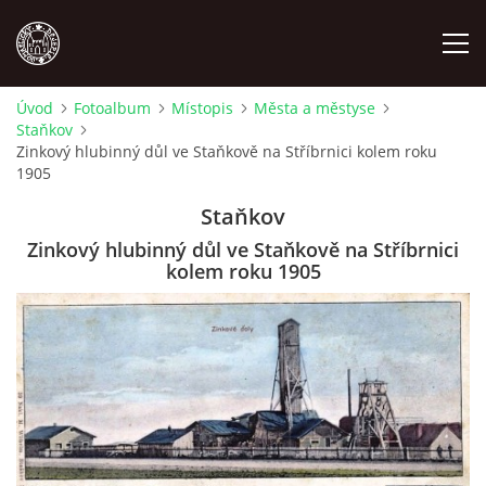
Úvod
Fotoalbum
Místopis
Města a městyse
Staňkov
MÍSTOPIS
Zinkový hlubinný důl ve Staňkově na Stříbrnici kolem roku
1905
NÁRODOPIS
Staňkov
Zinkový hlubinný důl ve Staňkově na Stříbrnici
OSOBNOSTI
kolem roku 1905
OSTATNÍ
ODKAZY
O NÁS