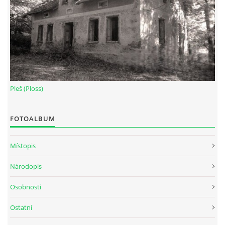
Pleš (Ploss)
FOTOALBUM
Místopis
Národopis
Osobnosti
Ostatní