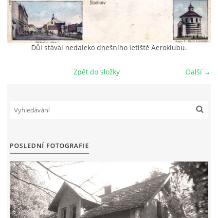
DŮL NA SLÍDU (NA KOLE)
Důl stával nedaleko dnešního letiště Aeroklubu.
Zpět do složky
Další →
Kontakt:
tel. 773 916 275
info@domdej.cz
--------------------------------------------------------------
Tento projekt je realizován za finanční podpory
města Domažlice.
POSLEDNÍ FOTOGRAFIE
© 2026 eStránky.cz
|
Aktualizováno: 17. 7. 2026
|
Nahoru ↑