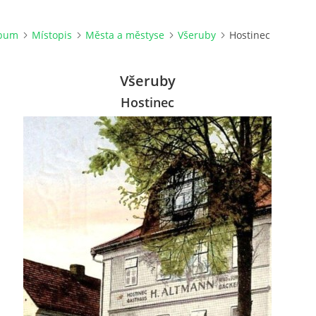
lbum
Místopis
Města a městyse
Všeruby
Hostinec
Všeruby
Hostinec