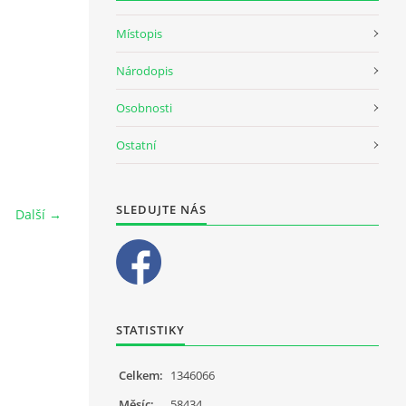
Místopis
Národopis
Osobnosti
Ostatní
SLEDUJTE NÁS
Další →
STATISTIKY
Celkem:
1346066
Měsíc:
58434