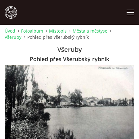
Úvod
Fotoalbum
Místopis
Města a městyse
Všeruby
Pohled přes Všerubský rybník
MÍSTOPIS
Všeruby
NÁRODOPIS
Pohled přes Všerubský rybník
OSOBNOSTI
OSTATNÍ
ODKAZY
O NÁS