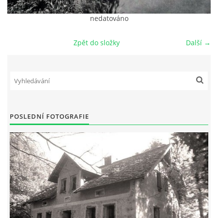
nedatováno
DŮL NA SLÍDU (NA KOLE)
Zpět do složky
Další →
Kontakt:
tel. 773 916 275
info@domdej.cz
POSLEDNÍ FOTOGRAFIE
--------------------------------------------------------------
Tento projekt je realizován za finanční podpory
města Domažlice.
© 2026 eStránky.cz
|
Aktualizováno: 17. 7. 2026
|
Nahoru ↑