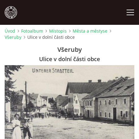
Úvod
Fotoalbum
Místopis
Města a městyse
Všeruby
Ulice v dolní části obce
MÍSTOPIS
Všeruby
NÁRODOPIS
Ulice v dolní části obce
OSOBNOSTI
OSTATNÍ
ODKAZY
O NÁS