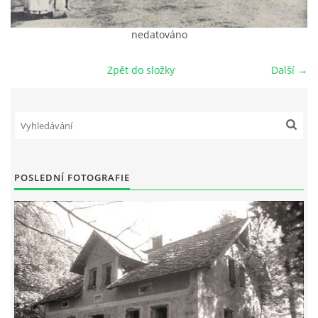
DŮL NA SLÍDU (NA KOLE)
nedatováno
Zpět do složky
Další →
Kontakt:
tel. 773 916 275
info@domdej.cz
--------------------------------------------------------------
POSLEDNÍ FOTOGRAFIE
Tento projekt je realizován za finanční podpory
města Domažlice.
© 2026 eStránky.cz
|
Aktualizováno: 17. 7. 2026
|
Nahoru ↑