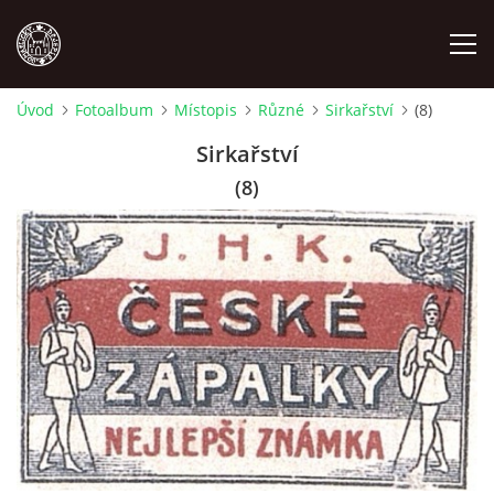
Úvod
Fotoalbum
Místopis
Různé
Sirkařství
(8)
MÍSTOPIS
Sirkařství
(8)
NÁRODOPIS
OSOBNOSTI
OSTATNÍ
ODKAZY
O NÁS