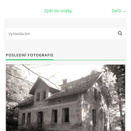
Zpět do složky
Další →
DŮL NA SLÍDU (NA KOLE)
Kontakt:
tel. 773 916 275
POSLEDNÍ FOTOGRAFIE
info@domdej.cz
--------------------------------------------------------------
Tento projekt je realizován za finanční podpory
města Domažlice.
© 2026 eStránky.cz
|
Aktualizováno: 17. 7. 2026
|
Nahoru ↑