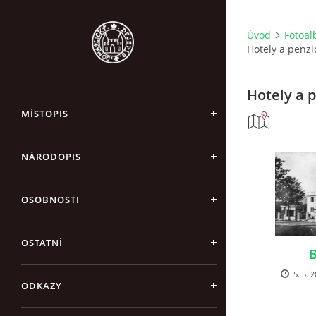
Úvod
Fotoa
Hotely a penzi
Hotely a 
MÍSTOPIS
NÁRODOPIS
OSOBNOSTI
OSTATNÍ
B
5. 5. 
ODKAZY