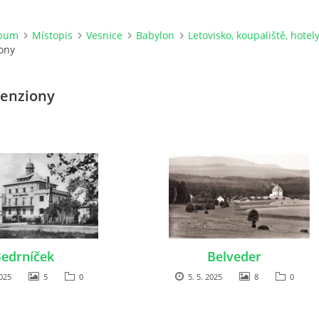
lbum
Místopis
Vesnice
Babylon
Letovisko, koupaliště, hotel
ony
penziony
edrníček
Belveder
2025
5
0
5. 5. 2025
8
0