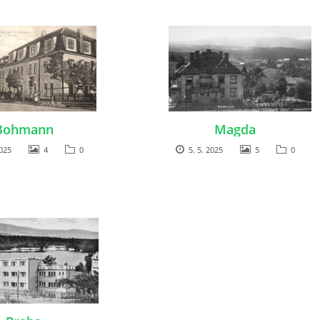
Bohmann
Magda
2025
4
0
5. 5. 2025
5
0