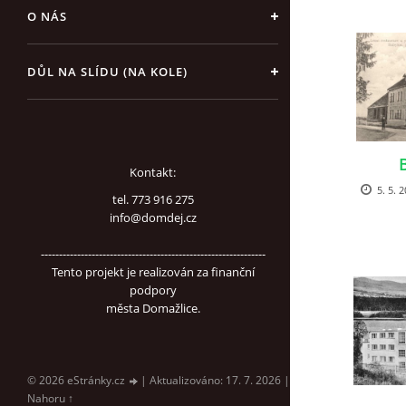
O NÁS
DŮL NA SLÍDU (NA KOLE)
Kontakt:
5. 5. 
tel. 773 916 275
info@domdej.cz
--------------------------------------------------------------
Tento projekt je realizován za finanční
podpory
města Domažlice.
© 2026 eStránky.cz
|
Aktualizováno: 17. 7. 2026
|
Nahoru ↑