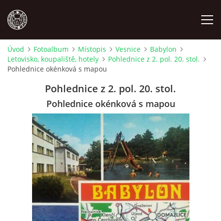
Úvod
Fotoalbum
Místopis
Vesnice
Babylon
Letovisko, koupaliště, hotely
Pohlednice z 2. pol. 20. stol.
MÍSTOPIS
Pohlednice okénková s mapou
Pohlednice z 2. pol. 20. stol.
NÁRODOPIS
Pohlednice okénková s mapou
OSOBNOSTI
OSTATNÍ
ODKAZY
O NÁS