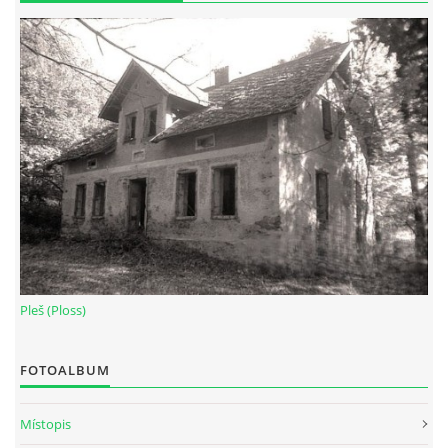
Pleš (Ploss)
FOTOALBUM
Místopis