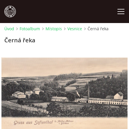
Úvod
Fotoalbum
Místopis
Vesnice
Černá řeka
MÍSTOPIS
Černá řeka
NÁRODOPIS
OSOBNOSTI
OSTATNÍ
ODKAZY
O NÁS