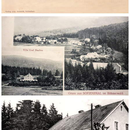
DŮL NA SLÍDU (NA KOLE)
Kontakt:
tel. 773 916 275
info@domdej.cz
--------------------------------------------------------------
Tento projekt je realizován za finanční podpory
města Domažlice.
© 2026 eStránky.cz
|
Aktualizováno: 17. 7. 2026
|
Nahoru ↑