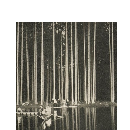
DŮL NA SLÍDU (NA KOLE)
Kontakt:
tel. 773 916 275
info@domdej.cz
--------------------------------------------------------------
Tento projekt je realizován za finanční podpory
města Domažlice.
© 2026 eStránky.cz
|
Aktualizováno: 17. 7. 2026
|
Nahoru ↑