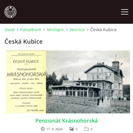
Úvod
Fotoalbum
Místopis
Vesnice
Česká Kubice
MÍSTOPIS
Česká Kubice
NÁRODOPIS
OSOBNOSTI
OSTATNÍ
ODKAZY
Penzionát Krásnohorská
O NÁS
17. 9. 2024
5
0