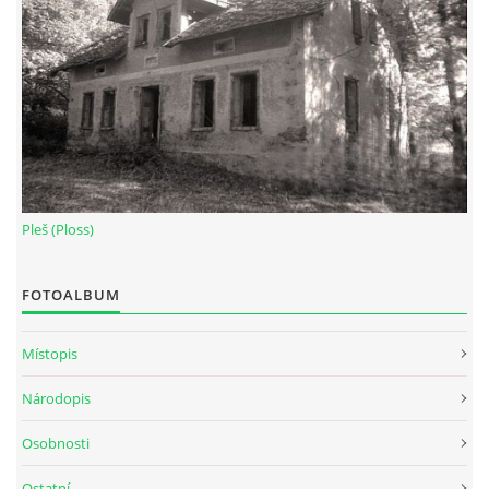
Pleš (Ploss)
FOTOALBUM
Místopis
Národopis
Osobnosti
Ostatní