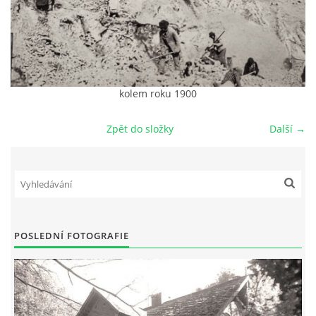
DŮL NA SLÍDU (NA KOLE)
kolem roku 1900
Kontakt:
tel. 773 916 275
Zpět do složky
Další →
info@domdej.cz
--------------------------------------------------------------
Tento projekt je realizován za finanční podpory
města Domažlice.
POSLEDNÍ FOTOGRAFIE
© 2026 eStránky.cz
|
Aktualizováno: 17. 7. 2026
|
Nahoru ↑