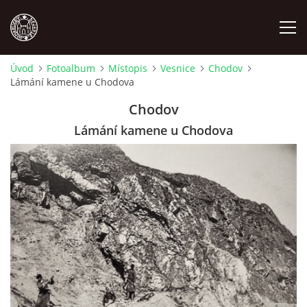
Úvod
Fotoalbum
Místopis
Vesnice
Chodov
Lámání kamene u Chodova
MÍSTOPIS
Chodov
NÁRODOPIS
Lámání kamene u Chodova
OSOBNOSTI
OSTATNÍ
ODKAZY
O NÁS