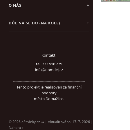
O NÁS
DŮL NA SLÍDU (NA KOLE)
Kontakt:
tel. 773 916 275
info@domdej.cz
--------------------------------------------------------------
Tento projekt je realizován za finanční
podpory
města Domažlice.
© 2026 eStránky.cz
|
Aktualizováno: 17. 7. 2026
|
Nahoru ↑