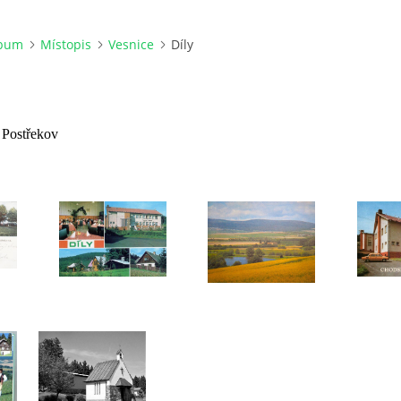
lbum
Místopis
Vesnice
Díly
Postřekov