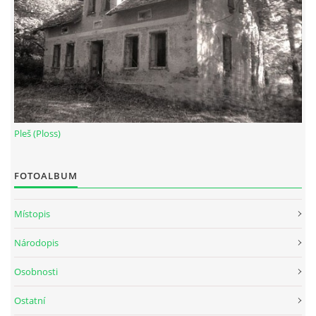
Pleš (Ploss)
FOTOALBUM
Místopis
Národopis
Osobnosti
Ostatní