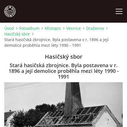
Úvod
Fotoalbum
Místopis
Vesnice
Draženov
Hasičský sbor
MÍSTOPIS
Stará hasičská zbrojnice. Byla postavena v r. 1896 a její
demolice proběhla mezi léty 1990 - 1991
NÁRODOPIS
Hasičský sbor
Stará hasičská zbrojnice. Byla postavena v r.
OSOBNOSTI
1896 a její demolice proběhla mezi léty 1990 -
1991
OSTATNÍ
ODKAZY
O NÁS