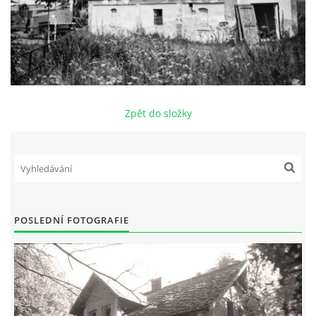
DŮL NA SLÍDU (NA KOLE)
Kontakt:
Zpět do složky
tel. 773 916 275
info@domdej.cz
--------------------------------------------------------------
Tento projekt je realizován za finanční podpory
města Domažlice.
POSLEDNÍ FOTOGRAFIE
© 2026 eStránky.cz
|
Aktualizováno: 17. 7. 2026
|
Nahoru ↑