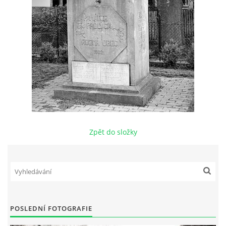
DŮL NA SLÍDU (NA KOLE)
Kontakt:
tel. 773 916 275
info@domdej.cz
--------------------------------------------------------------
Tento projekt je realizován za finanční podpory
Zpět do složky
města Domažlice.
© 2026 eStránky.cz
|
Aktualizováno: 17. 7. 2026
|
Nahoru ↑
POSLEDNÍ FOTOGRAFIE