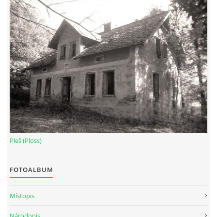
Pleš (Ploss)
FOTOALBUM
Místopis
Národopis