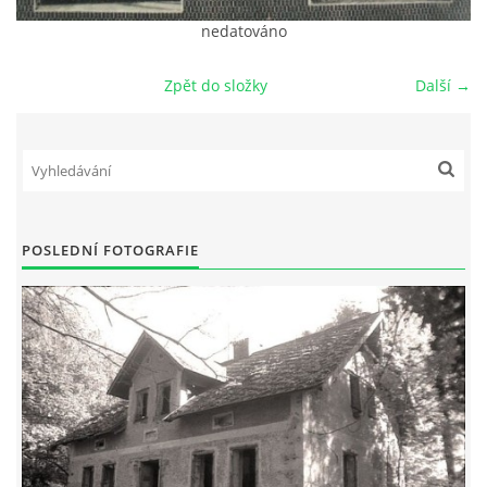
nedatováno
DŮL NA SLÍDU (NA KOLE)
Zpět do složky
Další →
Kontakt:
tel. 773 916 275
info@domdej.cz
POSLEDNÍ FOTOGRAFIE
--------------------------------------------------------------
Tento projekt je realizován za finanční podpory
města Domažlice.
© 2026 eStránky.cz
|
Aktualizováno: 17. 7. 2026
|
Nahoru ↑