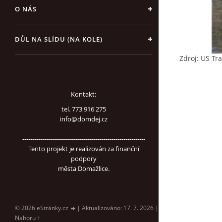
O NÁS
DŮL NA SLÍDU (NA KOLE)
Zdroj: US Tr
Kontakt:
tel. 773 916 275
info@domdej.cz
--------------------------------------------------------------
Tento projekt je realizován za finanční
podpory
města Domažlice.
© 2026 eStránky.cz
|
Aktualizováno: 17. 7. 2026
|
Nahoru ↑