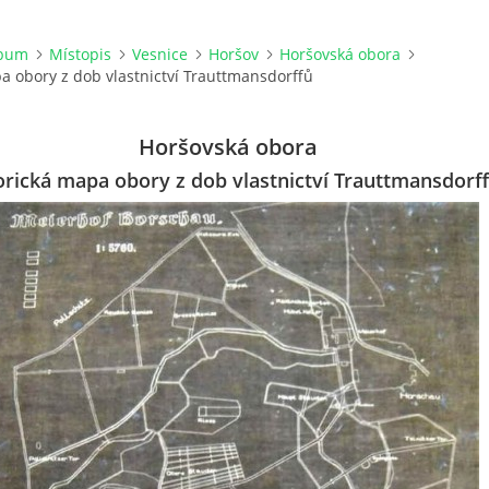
lbum
Místopis
Vesnice
Horšov
Horšovská obora
a obory z dob vlastnictví Trauttmansdorffů
Horšovská obora
orická mapa obory z dob vlastnictví Trauttmansdorf