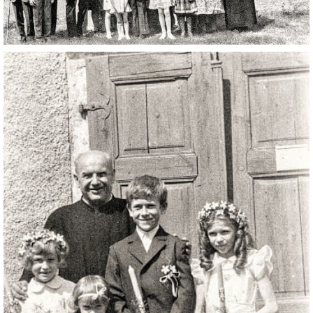
DŮL NA SLÍDU (NA KOLE)
Kontakt:
tel. 773 916 275
info@domdej.cz
--------------------------------------------------------------
Tento projekt je realizován za finanční podpory
města Domažlice.
© 2026 eStránky.cz
|
Aktualizováno: 17. 7. 2026
|
Nahoru ↑