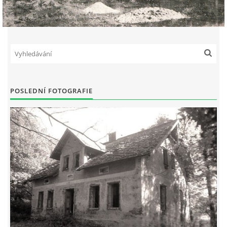
DŮL NA SLÍDU (NA KOLE)
Kontakt:
POSLEDNÍ FOTOGRAFIE
tel. 773 916 275
info@domdej.cz
--------------------------------------------------------------
Tento projekt je realizován za finanční podpory
města Domažlice.
© 2026 eStránky.cz
|
Aktualizováno: 17. 7. 2026
|
Nahoru ↑