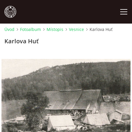
Úvod
Fotoalbum
Místopis
Vesnice
Karlova Huť
MÍSTOPIS
Karlova Huť
NÁRODOPIS
OSOBNOSTI
OSTATNÍ
ODKAZY
O NÁS