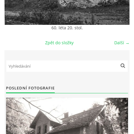
DŮL NA SLÍDU (NA KOLE)
60. léta 20. stol.
Zpět do složky
Další →
Kontakt:
tel. 773 916 275
info@domdej.cz
--------------------------------------------------------------
Tento projekt je realizován za finanční podpory
města Domažlice.
POSLEDNÍ FOTOGRAFIE
© 2026 eStránky.cz
|
Aktualizováno: 17. 7. 2026
|
Nahoru ↑