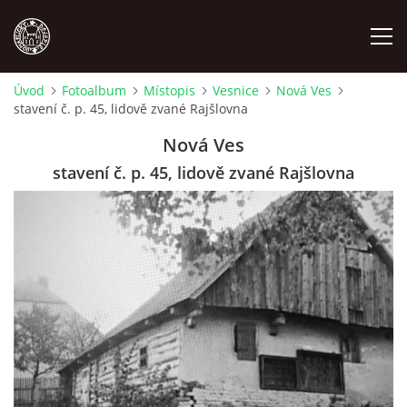
Úvod
Fotoalbum
Místopis
Vesnice
Nová Ves
stavení č. p. 45, lidově zvané Rajšlovna
MÍSTOPIS
Nová Ves
NÁRODOPIS
stavení č. p. 45, lidově zvané Rajšlovna
OSOBNOSTI
OSTATNÍ
ODKAZY
O NÁS