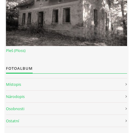
Pleš (Ploss)
FOTOALBUM
Místopis
Národopis
Osobnosti
Ostatní