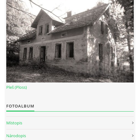
Pleš (Ploss)
FOTOALBUM
Místopis
Národopis