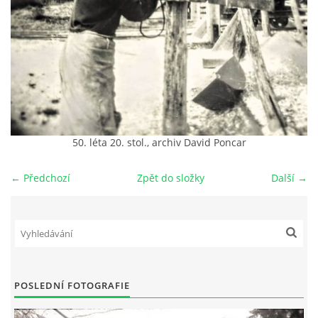
DŮL NA SLÍDU (NA KOLE)
Kontakt:
tel. 773 916 275
info@domdej.cz
50. léta 20. stol., archiv David Poncar
--------------------------------------------------------------
← Předchozí
Zpět do složky
Další →
Tento projekt je realizován za finanční podpory
města Domažlice.
© 2026 eStránky.cz
|
Aktualizováno: 17. 7. 2026
|
Nahoru ↑
POSLEDNÍ FOTOGRAFIE