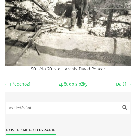
DŮL NA SLÍDU (NA KOLE)
Kontakt:
tel. 773 916 275
info@domdej.cz
50. léta 20. stol., archiv David Poncar
--------------------------------------------------------------
Tento projekt je realizován za finanční podpory
← Předchozí
Zpět do složky
Další →
města Domažlice.
© 2026 eStránky.cz
|
Aktualizováno: 17. 7. 2026
|
Nahoru ↑
POSLEDNÍ FOTOGRAFIE