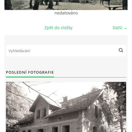
DŮL NA SLÍDU (NA KOLE)
nedatováno
Zpět do složky
Další →
Kontakt:
tel. 773 916 275
info@domdej.cz
--------------------------------------------------------------
POSLEDNÍ FOTOGRAFIE
Tento projekt je realizován za finanční podpory
města Domažlice.
© 2026 eStránky.cz
|
Aktualizováno: 17. 7. 2026
|
Nahoru ↑