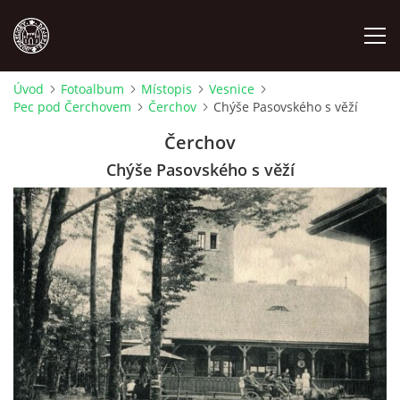
Úvod
Fotoalbum
Místopis
Vesnice
Pec pod Čerchovem
Čerchov
Chýše Pasovského s věží
MÍSTOPIS
Čerchov
NÁRODOPIS
Chýše Pasovského s věží
OSOBNOSTI
OSTATNÍ
ODKAZY
O NÁS