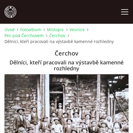
Úvod
Fotoalbum
Místopis
Vesnice
Pec pod Čerchovem
Čerchov
MÍSTOPIS
Dělníci, kteří pracovali na výstavbě kamenné rozhledny
Čerchov
NÁRODOPIS
Dělníci, kteří pracovali na výstavbě kamenné
rozhledny
OSOBNOSTI
OSTATNÍ
ODKAZY
O NÁS