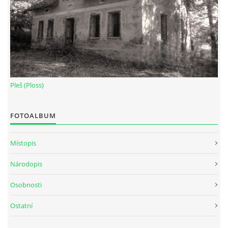
Pleš (Ploss)
FOTOALBUM
Místopis
Národopis
Osobnosti
Ostatní