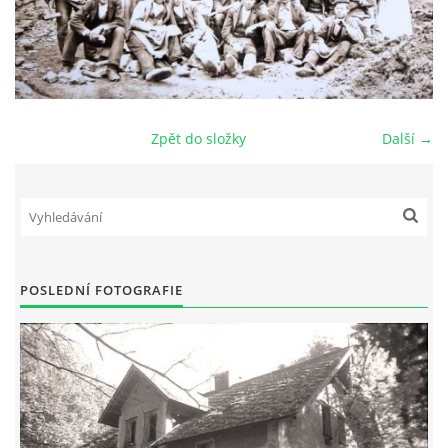
DŮL NA SLÍDU (NA KOLE)
Zpět do složky
Další →
Kontakt:
tel. 773 916 275
info@domdej.cz
--------------------------------------------------------------
Tento projekt je realizován za finanční podpory
města Domažlice.
POSLEDNÍ FOTOGRAFIE
© 2026 eStránky.cz
|
Aktualizováno: 17. 7. 2026
|
Nahoru ↑