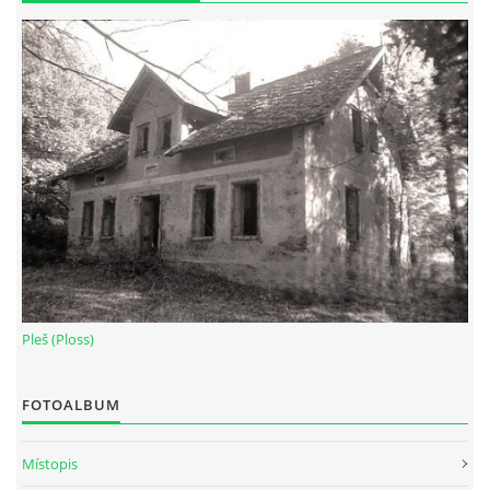
Pleš (Ploss)
FOTOALBUM
Místopis