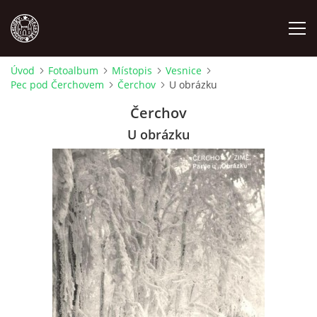
Úvod
Fotoalbum
Místopis
Vesnice
Pec pod Čerchovem
Čerchov
U obrázku
MÍSTOPIS
Čerchov
NÁRODOPIS
U obrázku
OSOBNOSTI
OSTATNÍ
ODKAZY
O NÁS