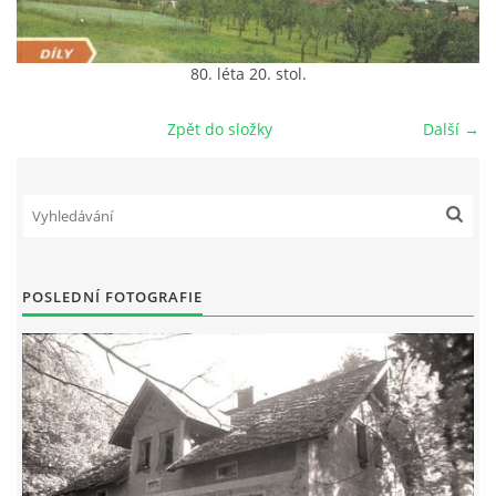
DŮL NA SLÍDU (NA KOLE)
80. léta 20. stol.
Zpět do složky
Další →
Kontakt:
tel. 773 916 275
info@domdej.cz
--------------------------------------------------------------
Tento projekt je realizován za finanční podpory
POSLEDNÍ FOTOGRAFIE
města Domažlice.
© 2026 eStránky.cz
|
Aktualizováno: 17. 7. 2026
|
Nahoru ↑