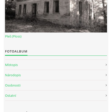
Pleš (Ploss)
FOTOALBUM
Místopis
Národopis
Osobnosti
Ostatní