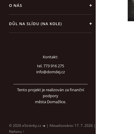
O NÁS
DŮL NA SLÍDU (NA KOLE)
Kontakt:
tel. 773 916 275
info@domdej.cz
--------------------------------------------------------------
Tento projekt je realizován za finanční
podpory
města Domažlice.
© 2026 eStránky.cz
|
Aktualizováno: 17. 7. 2026
|
Nahoru ↑