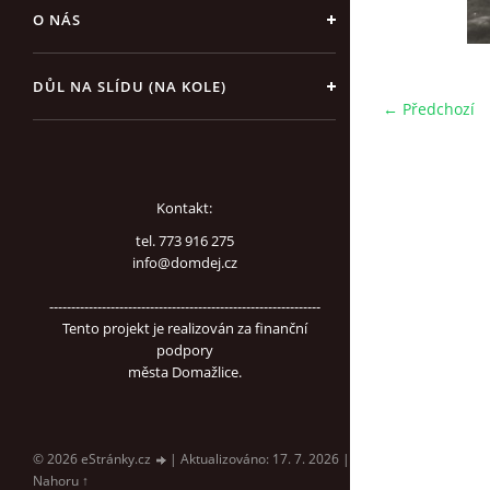
O NÁS
DŮL NA SLÍDU (NA KOLE)
← Předchozí
Kontakt:
tel. 773 916 275
info@domdej.cz
--------------------------------------------------------------
Tento projekt je realizován za finanční
podpory
města Domažlice.
© 2026 eStránky.cz
|
Aktualizováno: 17. 7. 2026
|
Nahoru ↑