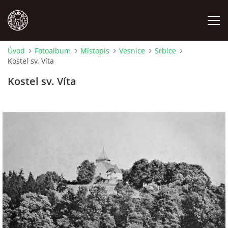
Úvod
Fotoalbum
Místopis
Vesnice
Srbice
Kostel sv. Víta
MÍSTOPIS
Kostel sv. Víta
NÁRODOPIS
OSOBNOSTI
OSTATNÍ
ODKAZY
O NÁS