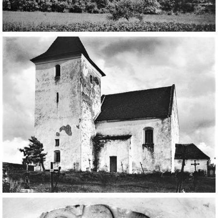
DŮL NA SLÍDU (NA KOLE)
Kontakt:
tel. 773 916 275
info@domdej.cz
--------------------------------------------------------------
Tento projekt je realizován za finanční podpory
města Domažlice.
© 2026 eStránky.cz
|
Aktualizováno: 17. 7. 2026
|
Nahoru ↑