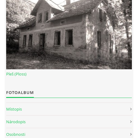
Pleš (Ploss)
FOTOALBUM
Místopis
Národopis
Osobnosti