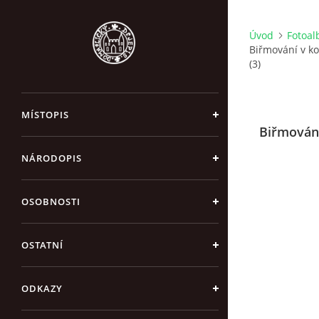
Úvod
Fotoa
Biřmování v ko
(3)
MÍSTOPIS
Biřmování
NÁRODOPIS
OSOBNOSTI
OSTATNÍ
ODKAZY