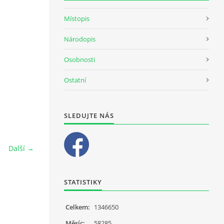
Místopis
Národopis
Osobnosti
Ostatní
SLEDUJTE NÁS
Další →
STATISTIKY
Celkem:
1346650
Měsíc:
58285