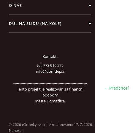
O NÁS
DŮL NA SLÍDU (NA KOLE)
Kontakt:
tel. 773 916 275
info@domdej.cz
--------------------------------------------------------------
← Předchozí
Tento projekt je realizován za finanční
podpory
města Domažlice.
© 2026 eStránky.cz
|
Aktualizováno: 17. 7. 2026
|
Nahoru ↑