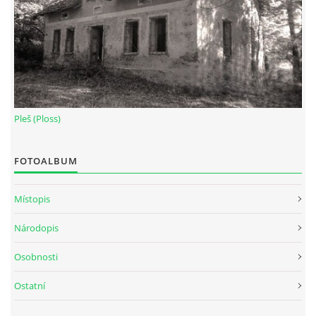
Pleš (Ploss)
FOTOALBUM
Místopis
Národopis
Osobnosti
Ostatní