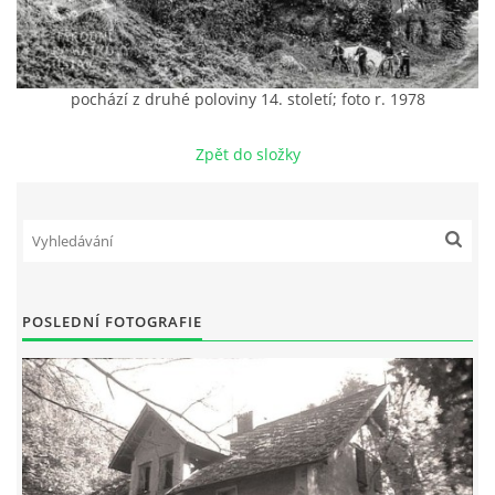
DŮL NA SLÍDU (NA KOLE)
pochází z druhé poloviny 14. století; foto r. 1978
Zpět do složky
Kontakt:
tel. 773 916 275
info@domdej.cz
--------------------------------------------------------------
Tento projekt je realizován za finanční podpory
města Domažlice.
POSLEDNÍ FOTOGRAFIE
© 2026 eStránky.cz
|
Aktualizováno: 17. 7. 2026
|
Nahoru ↑