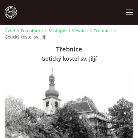
Úvod
Fotoalbum
Místopis
Vesnice
Třebnice
Gotický kostel sv. Jiljí
MÍSTOPIS
Třebnice
NÁRODOPIS
Gotický kostel sv. Jiljí
OSOBNOSTI
OSTATNÍ
ODKAZY
O NÁS