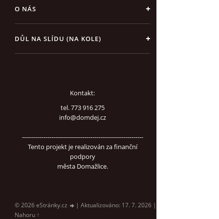
O NÁS
DŮL NA SLÍDU (NA KOLE)
Kontakt:
tel. 773 916 275
info@domdej.cz
--------------------------------------------------------------
Tento projekt je realizován za finanční
podpory
města Domažlice.
© 2026 eStránky.cz
|
Aktualizováno: 17. 7. 2026
|
Nahoru ↑