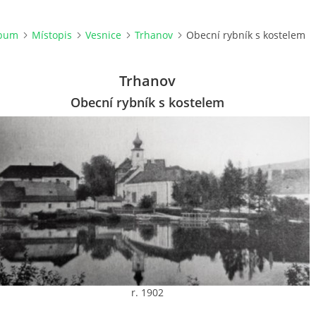
lbum
Místopis
Vesnice
Trhanov
Obecní rybník s kostelem
Trhanov
Obecní rybník s kostelem
r. 1902