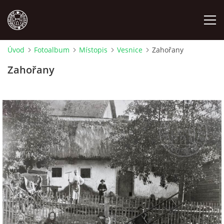
Úvod
Fotoalbum
Místopis
Vesnice
Zahořany
MÍSTOPIS
Zahořany
NÁRODOPIS
OSOBNOSTI
OSTATNÍ
ODKAZY
O NÁS