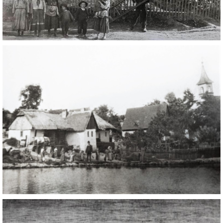
DŮL NA SLÍDU (NA KOLE)
Kontakt:
tel. 773 916 275
info@domdej.cz
--------------------------------------------------------------
Tento projekt je realizován za finanční podpory
města Domažlice.
© 2026 eStránky.cz
|
Aktualizováno: 17. 7. 2026
|
Nahoru ↑