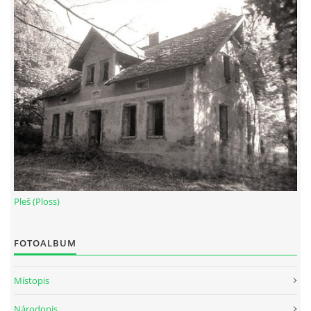
Pleš (Ploss)
FOTOALBUM
Místopis
Národopis