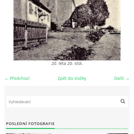
DŮL NA SLÍDU (NA KOLE)
Kontakt:
tel. 773 916 275
info@domdej.cz
20. léta 20. stol.
--------------------------------------------------------------
Tento projekt je realizován za finanční podpory
← Předchozí
Zpět do složky
Další →
města Domažlice.
© 2026 eStránky.cz
|
Aktualizováno: 17. 7. 2026
|
Nahoru ↑
POSLEDNÍ FOTOGRAFIE