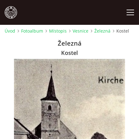
Úvod
Fotoalbum
Místopis
Vesnice
Železná
Kostel
MÍSTOPIS
Železná
Kostel
NÁRODOPIS
OSOBNOSTI
OSTATNÍ
ODKAZY
O NÁS