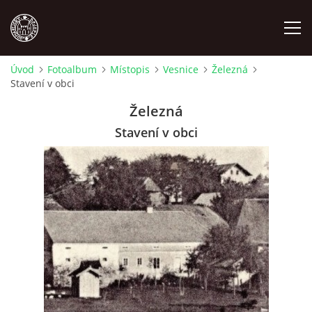
Úvod
Fotoalbum
Místopis
Vesnice
Železná
Stavení v obci
MÍSTOPIS
Železná
NÁRODOPIS
Stavení v obci
OSOBNOSTI
OSTATNÍ
ODKAZY
O NÁS