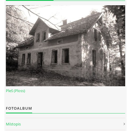
Pleš (Ploss)
FOTOALBUM
Místopis