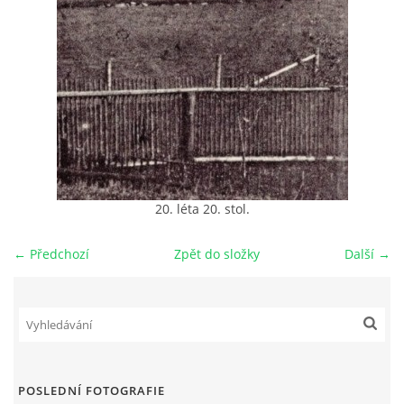
DŮL NA SLÍDU (NA KOLE)
Kontakt:
tel. 773 916 275
info@domdej.cz
20. léta 20. stol.
--------------------------------------------------------------
Tento projekt je realizován za finanční podpory
města Domažlice.
← Předchozí
Zpět do složky
Další →
© 2026 eStránky.cz
|
Aktualizováno: 17. 7. 2026
|
Nahoru ↑
POSLEDNÍ FOTOGRAFIE