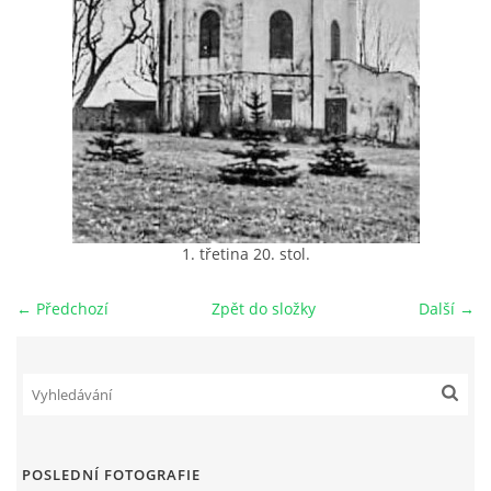
DŮL NA SLÍDU (NA KOLE)
Kontakt:
tel. 773 916 275
info@domdej.cz
1. třetina 20. stol.
--------------------------------------------------------------
Tento projekt je realizován za finanční podpory
města Domažlice.
← Předchozí
Zpět do složky
Další →
© 2026 eStránky.cz
|
Aktualizováno: 17. 7. 2026
|
Nahoru ↑
POSLEDNÍ FOTOGRAFIE