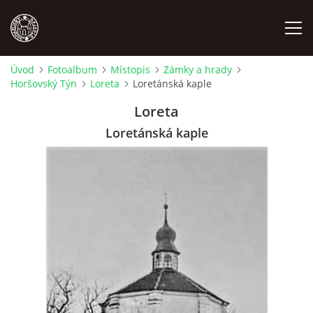
Úvod
Fotoalbum
Místopis
Zámky a hrady
Horšovský Týn
Loreta
Loretánská kaple
MÍSTOPIS
Loreta
NÁRODOPIS
Loretánská kaple
OSOBNOSTI
OSTATNÍ
ODKAZY
O NÁS