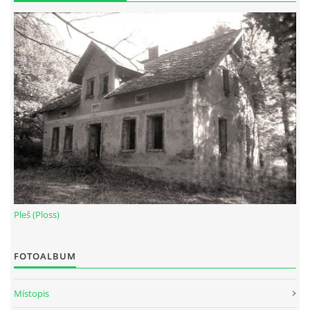
Pleš (Ploss)
FOTOALBUM
Místopis