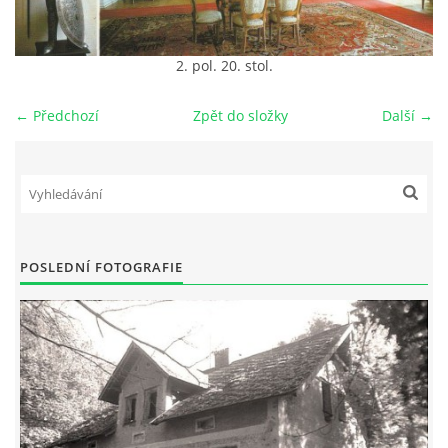
DŮL NA SLÍDU (NA KOLE)
2. pol. 20. stol.
← Předchozí
Zpět do složky
Další →
Kontakt:
tel. 773 916 275
info@domdej.cz
--------------------------------------------------------------
Tento projekt je realizován za finanční podpory
POSLEDNÍ FOTOGRAFIE
města Domažlice.
© 2026 eStránky.cz
|
Aktualizováno: 17. 7. 2026
|
Nahoru ↑