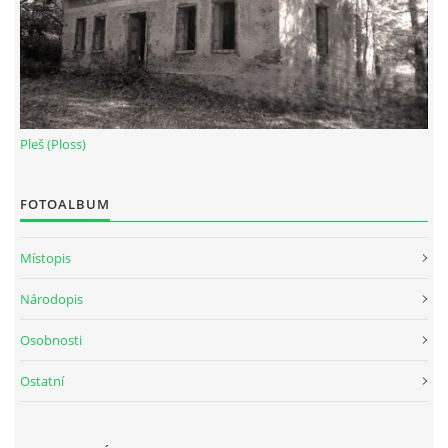
Pleš (Ploss)
FOTOALBUM
Místopis
Národopis
Osobnosti
Ostatní