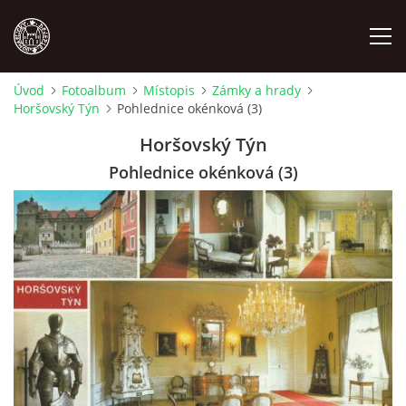
Úvod
Fotoalbum
Místopis
Zámky a hrady
Horšovský Týn
Pohlednice okénková (3)
MÍSTOPIS
Horšovský Týn
NÁRODOPIS
Pohlednice okénková (3)
OSOBNOSTI
OSTATNÍ
ODKAZY
O NÁS