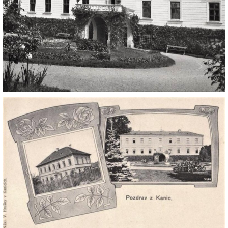
DŮL NA SLÍDU (NA KOLE)
Kontakt:
tel. 773 916 275
info@domdej.cz
--------------------------------------------------------------
Tento projekt je realizován za finanční podpory
města Domažlice.
© 2026 eStránky.cz
|
Aktualizováno: 17. 7. 2026
|
Nahoru ↑