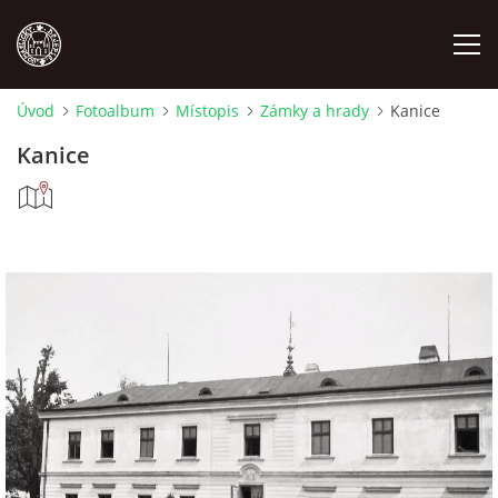
Úvod
Fotoalbum
Místopis
Zámky a hrady
Kanice
MÍSTOPIS
Kanice
NÁRODOPIS
OSOBNOSTI
OSTATNÍ
ODKAZY
O NÁS