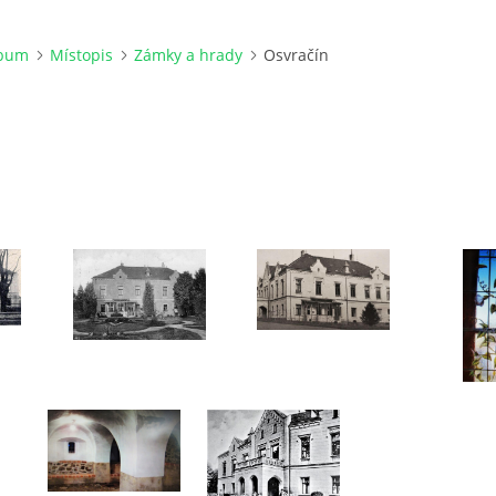
lbum
Místopis
Zámky a hrady
Osvračín