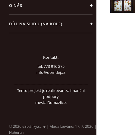
O NÁS
DŮL NA SLÍDU (NA KOLE)
Kontakt:
tel. 773 916 275
info@domdej.cz
--------------------------------------------------------------
Tento projekt je realizován za finanční
podpory
města Domažlice.
© 2026 eStránky.cz
|
Aktualizováno: 17. 7. 2026
|
Nahoru ↑