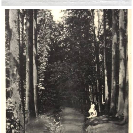
DŮL NA SLÍDU (NA KOLE)
Kontakt:
tel. 773 916 275
info@domdej.cz
--------------------------------------------------------------
Tento projekt je realizován za finanční podpory
města Domažlice.
© 2026 eStránky.cz
|
Aktualizováno: 17. 7. 2026
|
Nahoru ↑