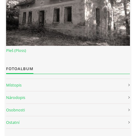
Pleš (Ploss)
FOTOALBUM
Místopis
Národopis
Osobnosti
Ostatní