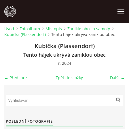
Úvod
Fotoalbum
Místopis
Zaniklé obce a samoty
Kubička (Plassendorf)
Tento hájek ukrývá zaniklou obec
MÍSTOPIS
Kubička (Plassendorf)
NÁRODOPIS
Tento hájek ukrývá zaniklou obec
r. 2024
OSOBNOSTI
← Předchozí
Zpět do složky
Další →
OSTATNÍ
ODKAZY
POSLEDNÍ FOTOGRAFIE
O NÁS