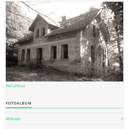
DŮL NA SLÍDU (NA KOLE)
Kontakt:
tel. 773 916 275
info@domdej.cz
--------------------------------------------------------------
Tento projekt je realizován za finanční podpory
města Domažlice.
Pleš (Ploss)
FOTOALBUM
© 2026 eStránky.cz
|
Aktualizováno: 17. 7. 2026
|
Nahoru ↑
Místopis