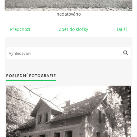
DŮL NA SLÍDU (NA KOLE)
nedatováno
← Předchozí
Zpět do složky
Další →
Kontakt:
tel. 773 916 275
info@domdej.cz
--------------------------------------------------------------
POSLEDNÍ FOTOGRAFIE
Tento projekt je realizován za finanční podpory
města Domažlice.
© 2026 eStránky.cz
|
Aktualizováno: 17. 7. 2026
|
Nahoru ↑