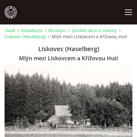
Úvod
Fotoalbum
Místopis
Zaniklé obce a samoty
Lískovec (Haselberg)
Mlýn mezi Lískovcem a Křížovou Hutí
MÍSTOPIS
Lískovec (Haselberg)
NÁRODOPIS
Mlýn mezi Lískovcem a Křížovou Hutí
OSOBNOSTI
OSTATNÍ
ODKAZY
O NÁS