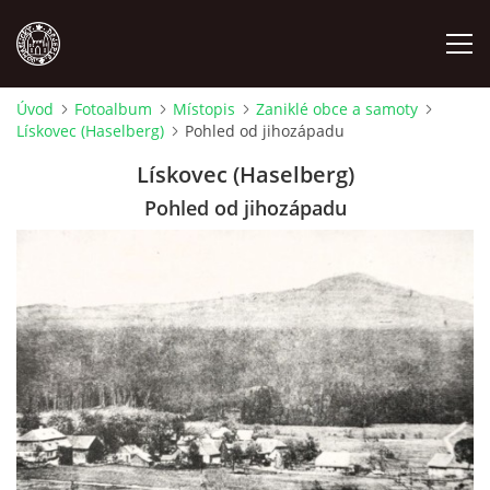
Úvod
Fotoalbum
Místopis
Zaniklé obce a samoty
Lískovec (Haselberg)
Pohled od jihozápadu
MÍSTOPIS
Lískovec (Haselberg)
NÁRODOPIS
Pohled od jihozápadu
OSOBNOSTI
OSTATNÍ
ODKAZY
O NÁS