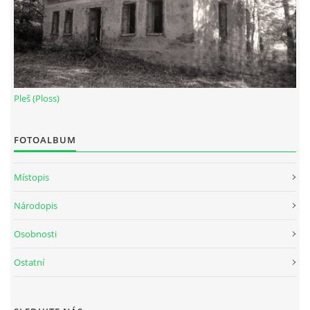
Pleš (Ploss)
FOTOALBUM
Místopis
Národopis
Osobnosti
Ostatní