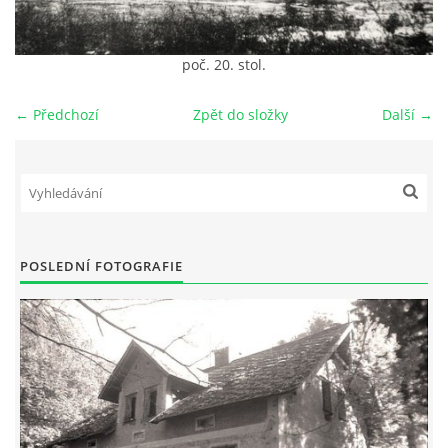
DŮL NA SLÍDU (NA KOLE)
poč. 20. stol.
← Předchozí
Zpět do složky
Další →
Kontakt:
tel. 773 916 275
info@domdej.cz
--------------------------------------------------------------
Tento projekt je realizován za finanční podpory
POSLEDNÍ FOTOGRAFIE
města Domažlice.
© 2026 eStránky.cz
|
Aktualizováno: 17. 7. 2026
|
Nahoru ↑